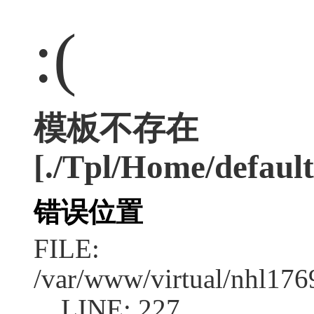
:(
模板不存在
[./Tpl/Home/defaul
错误位置
FILE:
/var/www/virtual/nhl17
LINE: 227