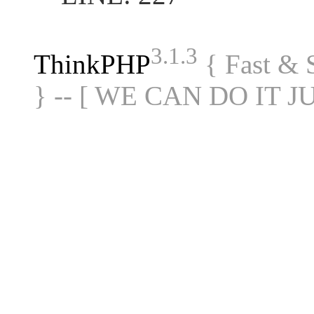
3.1.3
ThinkPHP
{ Fast &
} -- [ WE CAN DO IT J