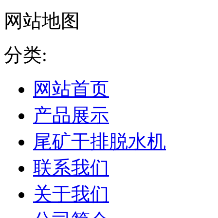
网站地图
分类:
网站首页
产品展示
尾矿干排脱水机
联系我们
关于我们