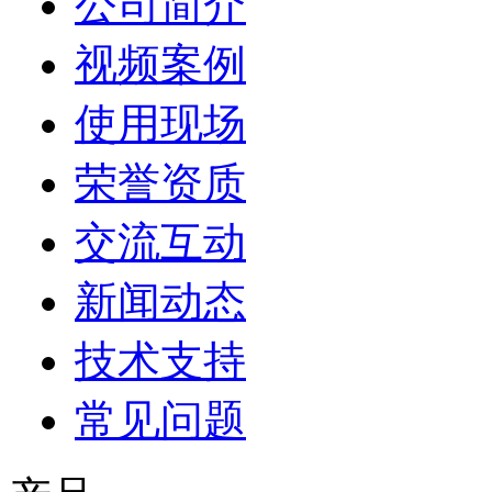
公司简介
视频案例
使用现场
荣誉资质
交流互动
新闻动态
技术支持
常见问题