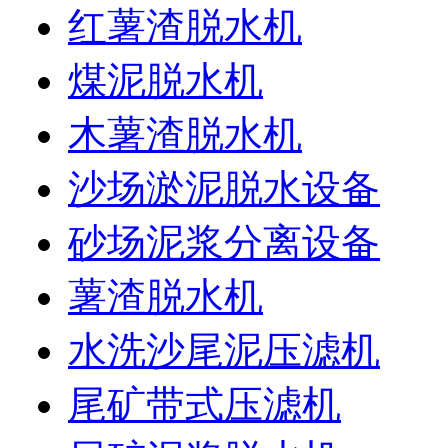
红薯渣脱水机
煤泥脱水机
木薯渣脱水机
沙场淤泥脱水设备
砂场泥浆分离设备
薯渣脱水机
水洗沙尾泥压滤机
尾矿带式压滤机