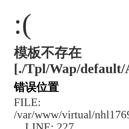
:(
模板不存在
[./Tpl/Wap/default/
错误位置
FILE:
/var/www/virtual/nhl17
LINE: 227