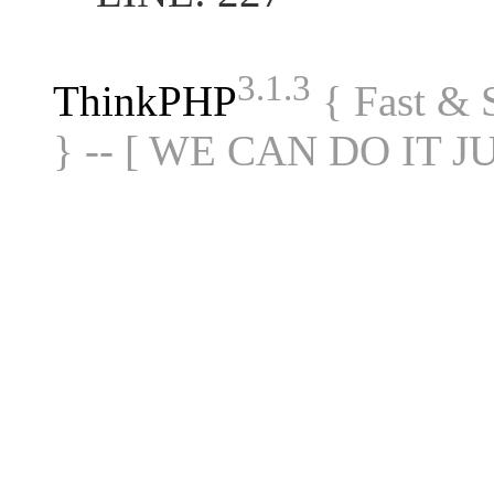
3.1.3
ThinkPHP
{ Fast &
} -- [ WE CAN DO IT J