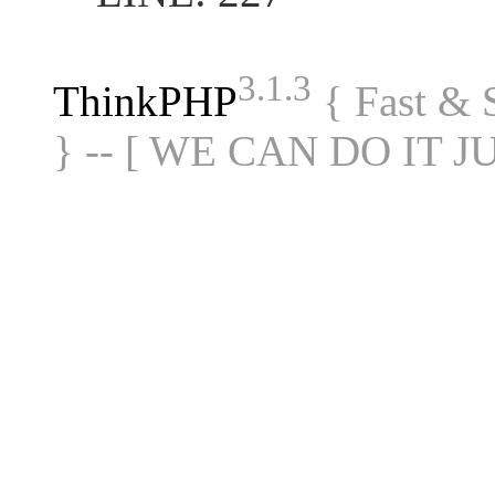
3.1.3
ThinkPHP
{ Fast &
} -- [ WE CAN DO IT J