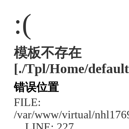
:(
模板不存在
[./Tpl/Home/defaul
错误位置
FILE:
/var/www/virtual/nhl17
LINE: 227