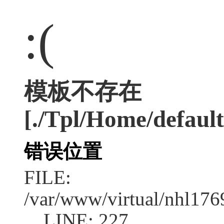
:(
模板不存在
[./Tpl/Home/defaul
错误位置
FILE:
/var/www/virtual/nhl17
LINE: 227