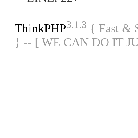
3.1.3
ThinkPHP
{ Fast &
} -- [ WE CAN DO IT J