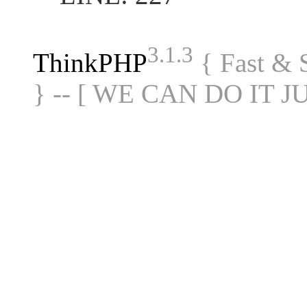
3.1.3
ThinkPHP
{ Fast &
} -- [ WE CAN DO IT J