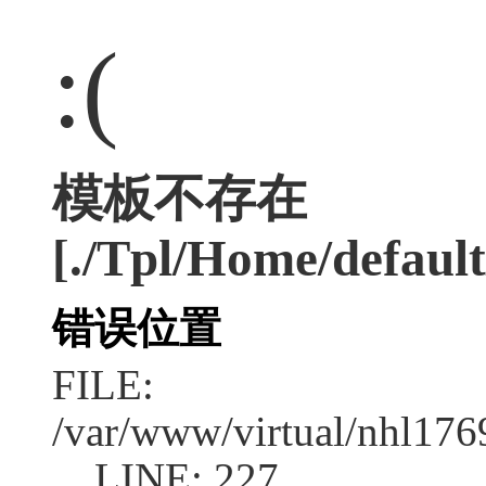
:(
模板不存在
[./Tpl/Home/default
错误位置
FILE:
/var/www/virtual/nhl17
LINE: 227